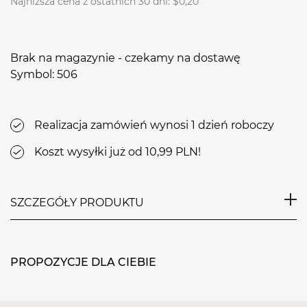
Najniższa cena z ostatnich 30 dni:
$0,20
Brak na magazynie - czekamy na dostawę
Symbol: 506
Realizacja zamówień wynosi 1 dzień roboczy
Koszt wysyłki już od 10,99 PLN!
SZCZEGÓŁY PRODUKTU
Gruboziarnisty blok polerski, wykorzystywany w
zabiegach do pedicure. Ostry nasyp o gradacji
PROPOZYCJE DLA CIEBIE
100/100 pozwala na pozbycie się zrogowaciałego
naskórka z pięt i z powodzeniem może zastąpić