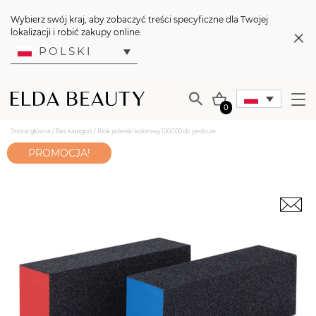
Wybierz swój kraj, aby zobaczyć treści specyficzne dla Twojej
lokalizacji i robić zakupy online.
POLSKI
0
Strona główna
/
Bez kategorii
/ Blok polerski kolorowy 100/100 do pedicure
PROMOCJA!