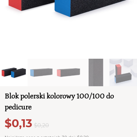
TWÓJ KOSZYK (
0
)
Suma koszyka (
0
)
PRZEJDŹ DO KOSZYKA
Blok polerski kolorowy 100/100 do
pedicure
$0,13
$0,20