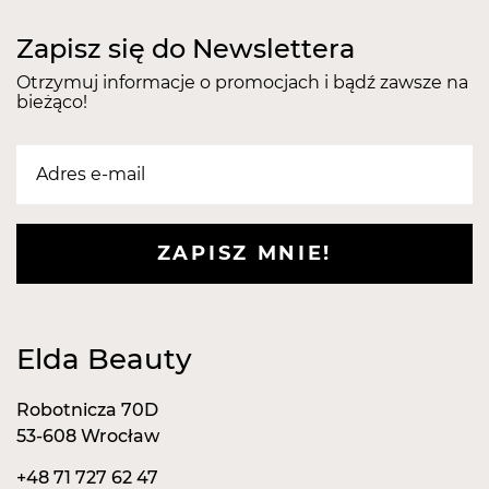
klasyczny pumeks. Powłoka ścierna występuje na 3
ściankach polerki.
Zapisz się do Newslettera
Występuje w dwóch wariantach kolorystycznych:
niebiesko-czarny oraz pomarańczowo-czarny.
Otrzymuj informacje o promocjach i bądź zawsze na
bieżąco!
Kolor wybierany losowo.
ZAPISZ MNIE!
Elda Beauty
Robotnicza 70D
53-608 Wrocław
+48 71 727 62 47